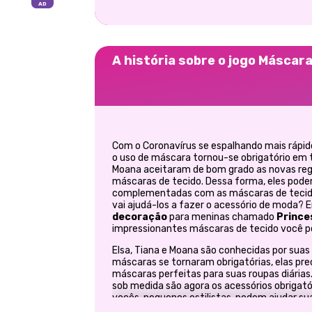
A história sobre o jogo Máscar
Com o Coronavírus se espalhando mais rápid
o uso de máscara tornou-se obrigatório em t
Moana aceitaram de bom grado as novas regra
máscaras de tecido. Dessa forma, eles pod
complementadas com as máscaras de tecido
vai ajudá-los a fazer o acessório de moda?
decoração
para meninas chamado
Prince
impressionantes máscaras de tecido você pod
Elsa, Tiana e Moana são conhecidas por suas i
máscaras se tornaram obrigatórias, elas pre
máscaras perfeitas para suas roupas diárias.
sob medida são agora os acessórios obrigató
vocês, pequenos estilistas, podem ajudar sua
suas próprias. Tudo o que você precisa fazer