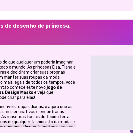
as de desenho de princesa.
o do que qualquer um poderia imaginar,
odo o mundo. As princesas Elsa, Tiana e
s e decidiram criar suas próprias
em manter suas roupas da moda
 mais legais de todos os tempos. Você
 Então comece este novo
jogo de
ss Design Masks
e veja que
e criar para elas!
ncríveis roupas diárias, e agora que as
cisam ser criativas e encontrar as
 As máscaras faciais de tecido feitas
rios de qualquer fashionista da moda, e
s princesas Disney favoritas a criar as
 é jogar este
jogo de princesa
online