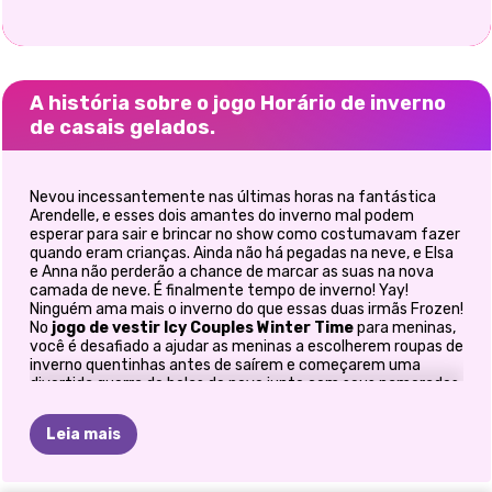
A história sobre o jogo Horário de inverno
de casais gelados.
Nevou incessantemente nas últimas horas na fantástica
Arendelle, e esses dois amantes do inverno mal podem
esperar para sair e brincar no show como costumavam fazer
quando eram crianças. Ainda não há pegadas na neve, e Elsa
e Anna não perderão a chance de marcar as suas na nova
camada de neve. É finalmente tempo de inverno! Yay!
Ninguém ama mais o inverno do que essas duas irmãs Frozen!
No
jogo de vestir
Icy Couples Winter Time
para meninas,
você é desafiado a ajudar as meninas a escolherem roupas de
inverno quentinhas antes de saírem e começarem uma
divertida guerra de bolas de neve junto com seus namorados.
Você vai ajudá-los?
Leia mais
O segredo ao planejar passar um dia de inverno ao ar livre é
usar as roupas certas. Você precisa se manter aquecido
enquanto caminha ou brinca na neve, mas, ao mesmo