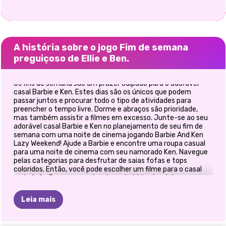
A história sobre o jogo Fim de semana
preguiçoso de Ellie e Ben.
Os fins de semana são um prazer culpado para o adorável
casal Barbie e Ken. Estes dias são os únicos que podem
passar juntos e procurar todo o tipo de atividades para
preencher o tempo livre. Dorme e abraços são prioridade,
mas também assistir a filmes em excesso. Junte-se ao seu
adorável casal Barbie e Ken no planejamento de seu fim de
semana com uma noite de cinema jogando Barbie And Ken
Lazy Weekend! Ajude a Barbie e encontre uma roupa casual
para uma noite de cinema com seu namorado Ken. Navegue
pelas categorias para desfrutar de saias fofas e tops
coloridos. Então, você pode escolher um filme para o casal
mais fofo. Prepare seus lanches e bebidas também, para que
se sintam confortáveis em sua adorável noite de cinema.
Escolha sorvete, pipoca e pequenas decorações para a mesa
Leia mais
de centro. Aproveite o seu tempo aqui no nosso lindo site!