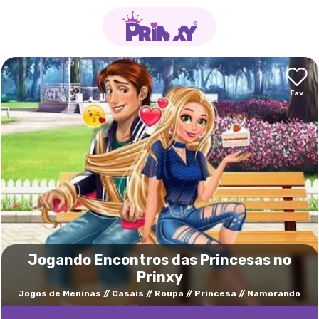
Jogando Encontros das Princesas no
Prinxy
Jogos de Meninas
Casais
Roupa
Princesa
Namorando