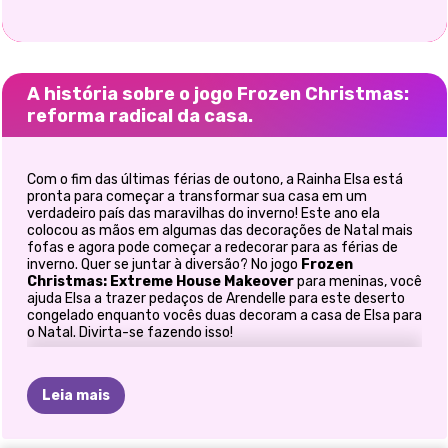
A história sobre o jogo Frozen Christmas:
reforma radical da casa.
Com o fim das últimas férias de outono, a Rainha Elsa está
pronta para começar a transformar sua casa em um
verdadeiro país das maravilhas do inverno! Este ano ela
colocou as mãos em algumas das decorações de Natal mais
fofas e agora pode começar a redecorar para as férias de
inverno. Quer se juntar à diversão? No jogo
Frozen
Christmas: Extreme House Makeover
para meninas, você
ajuda Elsa a trazer pedaços de Arendelle para este deserto
congelado enquanto vocês duas decoram a casa de Elsa para
o Natal. Divirta-se fazendo isso!
Nunca é cedo para começar a decorar para o Natal, não
concordam meninas? Então vamos trabalhar, mas não antes
Leia mais
de ajudar a rainha Elsa a escolher sua roupa de inverno
aconchegante primeiro. No guarda-roupa de inverno de Elsa,
você encontrará muitos suéteres aconchegantes,