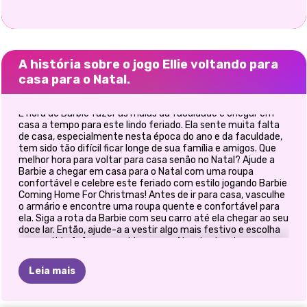
A história sobre o jogo Ellie voltando para
casa para o Natal.
É hora de Barbie fazer as malas da faculdade e chegar em
casa a tempo para este lindo feriado. Ela sente muita falta
de casa, especialmente nesta época do ano e da faculdade,
tem sido tão difícil ficar longe de sua família e amigos. Que
melhor hora para voltar para casa senão no Natal? Ajude a
Barbie a chegar em casa para o Natal com uma roupa
confortável e celebre este feriado com estilo jogando Barbie
Coming Home For Christmas! Antes de ir para casa, vasculhe
o armário e encontre uma roupa quente e confortável para
ela. Siga a rota da Barbie com seu carro até ela chegar ao seu
doce lar. Então, ajude-a a vestir algo mais festivo e escolha
um vestido fofo, ou combine um suéter de pinguim com uma
saia e um par de meias fofas. Complete seu visual adorável
com acessórios inspirados no Natal, como brincos de globo ou
Leia mais
um gorro de Papai Noel. Divirtam-se aqui queridos e que
tenham as melhores férias!