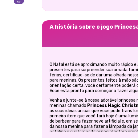
A história sobre o jogo Prince
O Natal está se aproximando muito rápido e 
presentes para surpreender sua amada famí
férias, certifique-se de dar uma olhada no j
para meninas. Os presentes feitos à mão sã
orientação certa, você certamente poderá c
Você está pronto para começar a fazer alg
Venha e junte-se à nossa adorável princesa 
meninas chamado
Princess Magic Christ
as suas ideias únicas que você pode transf
primeiro item que você fará hoje é uma lumi
de barbear para fazer neve artificial e, em s
da nossa menina para fazer a lâmpada da ja
natalino e sua lâmpada especial estará pron
casa. Ótimo trabalho, senhoras! Você está p