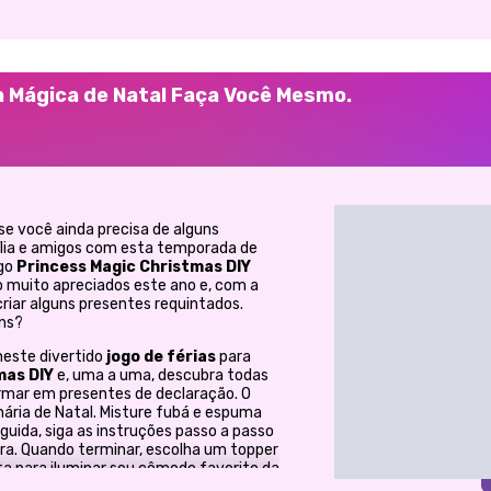
sa Mágica de Natal Faça Você Mesmo.
se você ainda precisa de alguns
lia e amigos com esta temporada de
ogo
Princess Magic Christmas DIY
o muito apreciados este ano e, com a
riar alguns presentes requintados.
uns?
neste divertido
jogo de férias
para
mas DIY
e, uma a uma, descubra todas
ormar em presentes de declaração. O
nária de Natal. Misture fubá e espuma
eguida, siga as instruções passo a passo
rra. Quando terminar, escolha um topper
ta para iluminar seu cômodo favorito da
ronto para a doce tarefa que