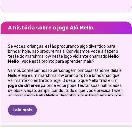
A história sobre o jogo Alô Mello.
Se vocês, crianças, estão procurando algo divertido para
brincar hoje, não procure mais. Convidamos você a fazer o
teste do marshmallow neste jogo viciante chamado
Hello
Mello
. Você está pronto para aprender mais?
Vamos conhecer nosso personagem principal! O nome dela é
Mello e ela é um marshmallow branco fofo e brincalhão que
vai mantê-lo entretido hoje. O desafio que Mello traz é um
jogo de diferença
onde você pode testar suas habilidades
de observação. Simplificando, tudo o que você precisa fazer
ao jogar o jogo Hello Mello é descobrir um intruso em um lote
de penugem do mesmo tipo. O verdadeiro truque é fazer isso
antes que o tempo acabe. Você está pronto para esta
Leia mais
tarefa?
Então, vamos começar com o jogo Hello Mello para meninas!
Primeiro, você precisa aprender a jogá-lo. Há um tutorial
LOTTA,
passo a passo disponível no início do jogo, não pule. Em
O
RECEITAS
JOGO
DE
DIA
DAS
ALÔ
ALÔ
MÁQUINA
CAKE
POP
RETRATO