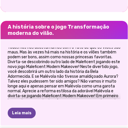
A história sobre o jogo Transformação
moderna do vilão.
Todos nós nos acostumamos com o fato de que os vilões são
maus. Mas às vezes há mais na história e os vilões também
podem ser bons, assim como nossas princesas favoritas.
Divirta-se descobrindo outro lado de Maleficent jogando este
novo jogo Maleficent Modern Makeover! Neste divertido jogo,
você descobrirá um outro lado da história da Bela
Adormecida. E se Malévola não tivesse amaldiçoado Aurora?
Talvez eles pudessem ter sido amigos? Não vamos ir muito
longe aqui e apenas pensar em Malévola como uma garota
normal. Aprecie a reforma estilosa da adorável Malévola e
divirta-se jogando Maleficent Modern Makeover! Em primeiro
lugar, vá para a parte da reforma e remova a maquiagem do
vilão. Agora você pode decidir qual maquiagem é perfeita
para ela e escolher uma moderna. Para a parte de vestir,
Leia mais
navegue pelas categorias e escolha um penteado da moda.
Além disso, você tem muitas opções, com uma jaqueta
brilhante, uma camiseta de banda de rock para combinar