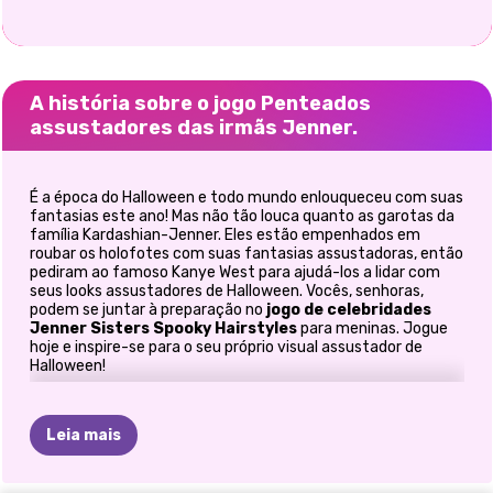
A história sobre o jogo Penteados
assustadores das irmãs Jenner.
É a época do Halloween e todo mundo enlouqueceu com suas
fantasias este ano! Mas não tão louca quanto as garotas da
família Kardashian-Jenner. Eles estão empenhados em
roubar os holofotes com suas fantasias assustadoras, então
pediram ao famoso Kanye West para ajudá-los a lidar com
seus looks assustadores de Halloween. Vocês, senhoras,
podem se juntar à preparação no
jogo de celebridades
Jenner Sisters Spooky Hairstyles
para meninas. Jogue
hoje e inspire-se para o seu próprio visual assustador de
Halloween!
Mesmo que seja muito difícil para você acreditar, Kanye West
é realmente talentoso quando se trata de penteados. Ele lida
Leia mais
com os penteados diários de Kim há anos e agora aceitou o
desafio de estilizar suas cunhadas também.
Kendall Jenner
e
Kylie Jenner
estão se concentrando em penteados de