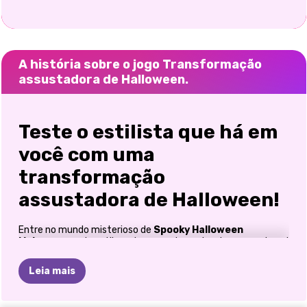
A história sobre o jogo Transformação
assustadora de Halloween.
Teste o estilista que há em
você com uma
transformação
assustadora de Halloween!
Entre no mundo misterioso de
Spooky Halloween
Makeover
, onde estilo e charme sobrenatural se encontram!
Este emocionante jogo
de transformação
e
decoração
permite que você transforme uma beleza comum em um
Leia mais
ícone de Halloween assustadoramente deslumbrante. Seja
para um visual fofo e arrepiante ou elegantemente sinistro,
este jogo oferece infinitas maneiras de expressar sua