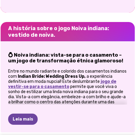
A história sobre o jogo Noiva indiana:
vestido de noiva.
💍 Noiva indiana: vista-se para o casamento –
um jogo de transformação étnica glamoroso!
Entre no mundo radiante e colorido dos casamentos indianos
com
Indian Bride: Wedding Dress Up,
a experiência
definitiva em moda nupcial! Este deslumbrante
jogo de
vestir-se para
o casamento
permite que você viva o
sonho de estilizar uma linda noiva indiana para o seu grande
dia. Vista-a com elegância, embeleze-a com brilho e ajude-a
a brilhar como o centro das atenções durante uma das
celebrações mais elaboradas do mundo.
👰 Vista a noiva na tradição real
Leia mais
Sua missão? Transformar uma noiva corada em uma diva
real do casamento. Escolha entre uma coleção