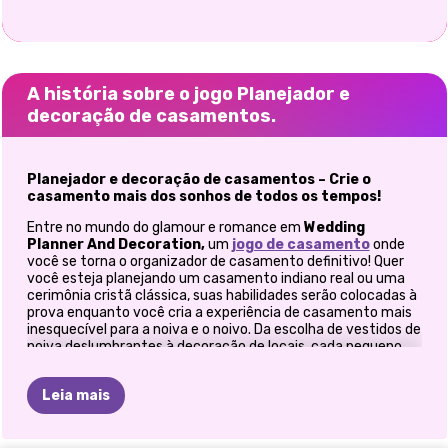
A história sobre o jogo Planejador e
decoração de casamentos.
Planejador e decoração de casamentos – Crie o
casamento mais dos sonhos de todos os tempos!
Entre no mundo do glamour e romance em
Wedding
Planner And Decoration,
um
jogo de casamento
onde
você se torna o organizador de casamento definitivo! Quer
você esteja planejando um casamento indiano real ou uma
cerimônia cristã clássica, suas habilidades serão colocadas à
prova enquanto você cria a experiência de casamento mais
inesquecível para a noiva e o noivo. Da escolha de vestidos de
noiva deslumbrantes à decoração de locais, cada pequeno
detalhe está em suas mãos. Prepare-se para projetar,
estilizar e transformar sonhos em realidade neste
Leia mais
emocionante
jogo de planejador de casamento
!
Planeje o casamento perfeito