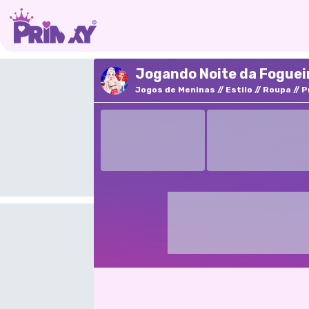
Jogando Noite da Fogueir
Jogos de Meninas
Estilo
Roupa
P