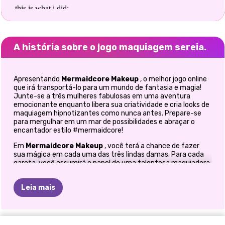
A história sobre o jogo maquiagem sereia.
Apresentando
Mermaidcore Makeup
, o melhor jogo online
que irá transportá-lo para um mundo de fantasia e magia!
Junte-se a três mulheres fabulosas em uma aventura
emocionante enquanto libera sua criatividade e cria looks de
maquiagem hipnotizantes como nunca antes. Prepare-se
para mergulhar em um mar de possibilidades e abraçar o
encantador estilo #mermaidcore!
Em
Mermaidcore Makeup
, você terá a chance de fazer
sua mágica em cada uma das três lindas damas. Para cada
garota, você assumirá o papel de uma talentosa maquiadora,
ajudando-as a obter o visual de fantasia perfeito. Prepare-
se para uma jornada repleta de opções infinitas enquanto
Leia mais
explora uma vasta gama de penteados, sombras, rímel,
batons, padrões de rosto e padrões intrincados de ombros e
pescoço que combinam perfeitamente com o estilo e
personalidade únicos de cada garota.
ESTÚDIO
PENTEADOS
TIKTOK
RÉVEILLON
HISTÓRIAS
LOIRAS
DATA
VIBRAÇÕES
BFFS
PRINCESAS
OS
LOOKS
ELLIE