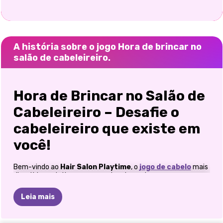
A história sobre o jogo Hora de brincar no
salão de cabeleireiro.
Hora de Brincar no Salão de
Cabeleireiro – Desafie o
cabeleireiro que existe em
você!
Bem-vindo ao
Hair Salon Playtime
, o
jogo de cabelo
mais
divertido e criativo para amantes da moda e pequenos
artistas! Entre em um mundo onde cada corte, redemoinho e
toque de cor dão vida à sua imaginação. Se você sonha em
Leia mais
ser um cabeleireiro renomado ou simplesmente adora
experimentar novos looks ousados, este jogo oferece tudo o
que você precisa para criar o penteado perfeito.