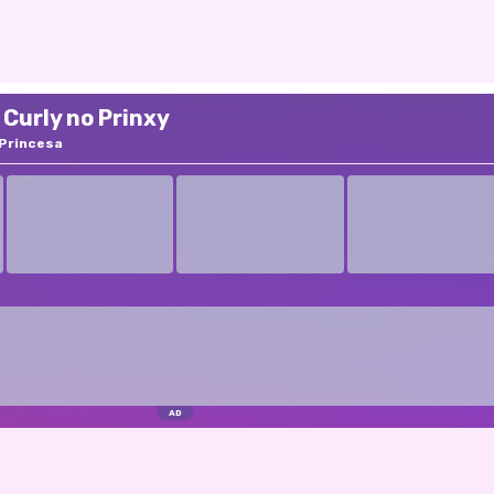
Curly no Prinxy
Princesa