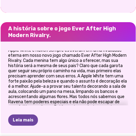
A história sobre o jogo Ever After High
Modern Rivalry.
Apple White e Raven sempre estiveram em uma rivalidade
eterna em nosso novo jogo chamado Ever After High Modern
Rivalry. Cada menina tem algo único a oferecer, mas sua
história será a mesma de seus pais? Claro que cada garota
quer seguir seu próprio caminho na vida, mas primeiro elas
precisam aprender com seus erros. A Apple White tem uma
forte paixão pela beleza e quando o assunto é decoração ela
é a melhor. Ajude-a a provar seu talento decorando a sala de
aula, colocando um pano na mesa, limpando os bancos e
acrescentando algumas flores. Mas todos nós sabemos que
Ravena tem poderes especiais e ela não pode escapar de
seus feitiços malignos. Então, cada garota tem que trazer
sua própria persona para o visual. Qual deles pode criar uma
roupa de faculdade fabulosa? Descubra qual princesa vai
Leia mais
provar seu valor jogando nosso jogo exclusivo Ever After High
Modern Rivalry!