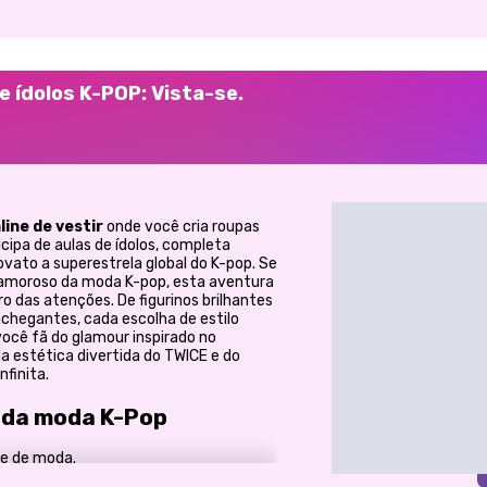
e ídolos K-POP: Vista-se.
line de vestir
onde você cria roupas
icipa de aulas de ídolos, completa
ovato a superestrela global do K-pop. Se
amoroso da moda K-pop, esta aventura
ro das atenções. De figurinos brilhantes
nchegantes, cada escolha de estilo
você fã do glamour inspirado no
a estética divertida do TWICE e do
nfinita.
 da moda K-Pop
de de moda.