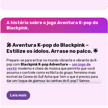
A história sobre o jogo Aventura K-pop do
Blackpink.
🎤 Aventura K-pop do Blackpink –
Estilize os ídolos. Arrase no palco. 🌟
Prepare-se para entrar no mundo vibrante e vibrante do K-
pop com
Blackpink K-pop Adventure
—
um jogo de
vestir
moderno e cheio de música que permite que você
assuma o controle como estilista do grupo feminino mais
incrível da Coreia do Sul! Acha que tem o que é preciso para
dar um toque de glamour às rainhas do K-pop? Vamos
descobrir! No mundo do K-pop, a perfeição é o padrão — e
Blackpink
não é exceção. De vocais impecáveis a
coreografias apuradas, essas idols
se apresentam
em todos
Leia mais
os palcos. Mas por trás de cada apresentação lendária existe
um visual de cair o queixo — e é aí que VOCÊ entra.