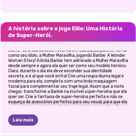
A história sobre o jogo Ellie: Uma História
de Super-Herói.
Junte-se à sua boneca favorita em sua busca para se tornar
como seu ídolo, a Mulher Maravilha, jogando Barbie: A Wonder
Woman Story! A linda Barbie tem admirado a Mulher Maravilha
desde sempre e agora ela quer ser como seu modelo heróico.
Claro, durante o dia ela deve esconder sua identidade
secreta, e é aí que você entra! Crie uma roupa diurna legal e
moderna para ela, completa com uma linda maquiagem
facial para complementar seu traje legal. Assim que a noite
chegar, transforme a Barbie na incrível super-heroína que ela
quer ser. Crie a fantasia de super-heroína perfeita e não se
esqueça de acessórios perfeitos para seu visual, para que ela
possa obter aquela vibração feroz da Mulher Maravilha. Bom
trabalho! Agora a Barbie está pronta para salvar o dia!
Divirta-se jogando Barbie: Uma História da Mulher Maravilha!
Leia mais