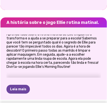
A história sobre o jogo Ellie rotina matinal.
Aprenda tudo sobre a rotina matinal de Ellie enquanto a
transforma e a ajuda a se preparar para a escola! Sabemos
que você tem se perguntado qual é o segredo de Ellie para
parecer tão impecável todos os dias. Agora é a hora de
descobrir! O primeiro passo todas as manhãs é limpar e
aplicar maquiagem. Em seguida, ajude-a a escolher
rapidamente uma linda roupa de escola. Agora ela pode
chegar à escola na hora certa, parecendo tão linda e fresca!
Divirta-se jogando Ellie's Morning Routine!
Leia mais
TIKTOK
ESTUDANTES
O
QUE
EU
MAQUIAGEM
DIA
DAS
PRINCESAS
PRINCESA
PRINCESAS
E-GIRL
DESAFIO
JOGO
DE
VOLTA
ÀS