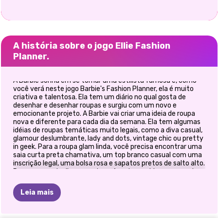
A história sobre o jogo Ellie Fashion
Planner.
A Barbie sonha em se tornar uma estilista famosa e, como
você verá neste jogo Barbie's Fashion Planner, ela é muito
criativa e talentosa. Ela tem um diário no qual gosta de
desenhar e desenhar roupas e surgiu com um novo e
emocionante projeto. A Barbie vai criar uma ideia de roupa
nova e diferente para cada dia da semana. Ela tem algumas
idéias de roupas temáticas muito legais, como a diva casual,
glamour deslumbrante, lady and dots, vintage chic ou pretty
in geek. Para a roupa glam linda, você precisa encontrar uma
saia curta preta chamativa, um top branco casual com uma
inscrição legal, uma bolsa rosa e sapatos pretos de salto alto.
Para a roupa de diva casual, você pode combinar um par de
calças azuis e um top branco combinado com um lenço,
salto alto preto brilhante e uma bolsa preta. Divirta-se
Leia mais
jogando este novo jogo Barbie Fashion Planner!