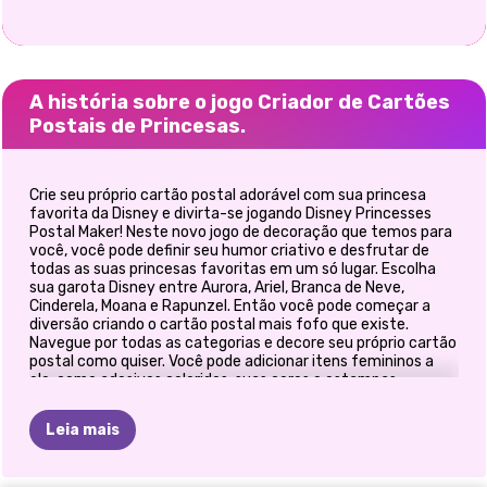
A história sobre o jogo Criador de Cartões
Postais de Princesas.
Crie seu próprio cartão postal adorável com sua princesa
favorita da Disney e divirta-se jogando Disney Princesses
Postal Maker! Neste novo jogo de decoração que temos para
você, você pode definir seu humor criativo e desfrutar de
todas as suas princesas favoritas em um só lugar. Escolha
sua garota Disney entre Aurora, Ariel, Branca de Neve,
Cinderela, Moana e Rapunzel. Então você pode começar a
diversão criando o cartão postal mais fofo que existe.
Navegue por todas as categorias e decore seu próprio cartão
postal como quiser. Você pode adicionar itens femininos a
ele, como adesivos coloridos, suas cores e estampas
favoritas e pegar um texto representativo para cada
princesa. Você pode até mudar o estilo das meninas
Leia mais
combinando o penteado e o vestido. Brinque com as lindas
molduras, cores e texto, escolhendo sua posição no cartão
postal. Aperte o botão de repetição para mudar seu próximo