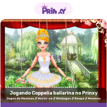
Jogando Coppelia bailarina no Prinxy
Jogos de Meninas
Vestir-se
Minijogos
Roupa
Meninas