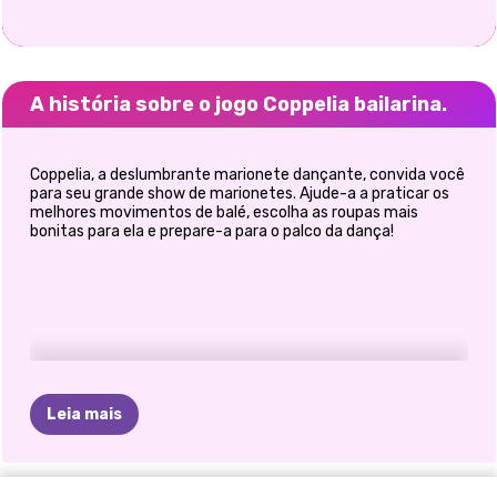
A história sobre o jogo Coppelia bailarina.
Coppelia, a deslumbrante marionete dançante, convida você
para seu grande show de marionetes. Ajude-a a praticar os
melhores movimentos de balé, escolha as roupas mais
bonitas para ela e prepare-a para o palco da dança!
Leia mais
TIKTOK
ESTUDANTES
O
QUE
EU
COPPELIA
UNICÓRNIOS
COLEÇÃO
AVENTURAS
RETRO
HISTÓRIAS
AS
PROMESSA