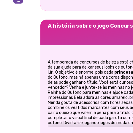
A história sobre o jogo Concur
A temporada de concursos de beleza está c
da sua ajuda para deixar seus looks de outo
júri. O objetivo é enorme, pois cada
princes
do Outono, mas há apenas uma coroa disponív
delas pode ganhar o título. Você está curios
vencedor? Venha e junte-se às meninas no
Rainha do Outono para meninas e ajude cada 
impressionar. Bela adora as cores amarelo, b
Mérida gosta de acessórios com flores secas 
combine os vestidos marcantes com seus aces
cair o queixo que valem a pena para o título
completar o visual final de cada garota co
outono. Divirta-se jogando jogos de moda onl