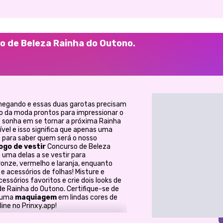
so de Beleza Rainha do Outono.
hegando e essas duas garotas precisam
no da moda prontos para impressionar o
a
sonha em se tornar a próxima Rainha
el e isso significa que apenas uma
o para saber quem será o nosso
jogo de vestir
Concurso de Beleza
uma delas a se vestir para
ronze, vermelho e laranja, enquanto
e acessórios de folhas! Misture e
sórios favoritos e crie dois looks de
 de Rainha do Outono. Certifique-se de
m uma
maquiagem
em lindas cores de
ine no Prinxy.app!