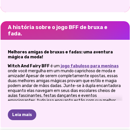
A história sobre o jogo BFF de bruxa e
fada.
Melhores amigas de bruxas e fadas: uma aventura
mágica da moda!
Witch And Fairy BFF
é um
jogo fabuloso para meninas
onde você mergulha em um mundo caprichoso de moda e
amizade! Apesar de serem completamente opostas, essas
duas melhores amigas mágicas provam que estilo e magia
podem andar de mãos dadas. Junte-se à dupla encantadora
enquanto elas navegam em seus dias escolares cheios de
aulas fascinantes, festas dançantes e eventos
emocionantes, tudo isso enquanto estão com sua melhor
aparência.
Os opostos se atraem da melhor maneira
Leia mais
Conheça a Fada, que irradia charme com suas roupas rosa
suave e senso de estilo impecável. Ela é a fashionista