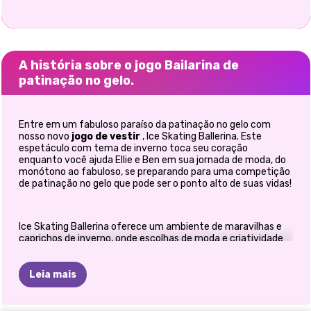
A história sobre o jogo Bailarina de
patinação no gelo.
Entre em um fabuloso paraíso da patinação no gelo com
nosso novo
jogo de vestir
, Ice Skating Ballerina. Este
espetáculo com tema de inverno toca seu coração
enquanto você ajuda Ellie e Ben em sua jornada de moda, do
monótono ao fabuloso, se preparando para uma competição
de patinação no gelo que pode ser o ponto alto de suas vidas!
Ice Skating Ballerina oferece um ambiente de maravilhas e
caprichos de inverno, onde escolhas de moda e criatividade
se cruzam na glamorosa pista de gelo. Este fascinante jogo
de vestir oferece inúmeras opções de personalização que
permitem que vocês, meninas, experimentem e expressem
Leia mais
seu estilo único, enquanto preparam Ellie e Ben para a
competição de patinação no gelo mais fascinante de suas
vidas. Então, o que você está esperando? Entre neste mundo