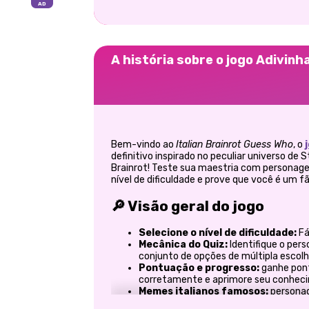
A história sobre o jogo Adivinh
Bem-vindo ao
Italian Brainrot Guess Who
, o
definitivo inspirado no peculiar universo de
Brainrot! Teste sua maestria com personagen
nível de dificuldade e prove que você é um fã
🔎 Visão geral do jogo
Selecione o nível de dificuldade:
Fác
Mecânica do Quiz:
Identifique o per
conjunto de opções de múltipla escolh
Pontuação e progresso:
ganhe pon
corretamente e aprimore seu conheci
Memes italianos famosos:
personag
Strange Animals que são adorados nos c