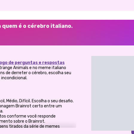
a quem é o cérebro italiano.
jogo de perguntas e respostas
 Strange Animals e no meme italiano
s de derreter o cérebro, escolha seu
 incondicional.
il, Médio, Difícil. Escolha o seu desafio.
sonagem Brainrot certo entre um
a.
tos conforme você responde
mento sobre o Brainrot.
ens tirados da série de memes
írculos Brainrot italianos.