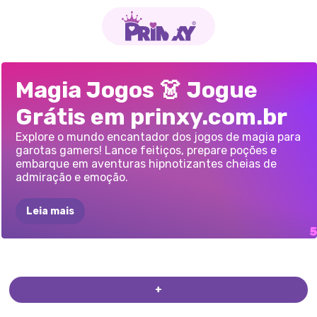
GAROTA
MÁGICA
VIOLETA
NO
PIXIES
E
WITCHY
PRIMAVERA
Magia Jogos 👗 Jogue
ART
NOUVEAU
OUTONO
CONTOS
TRANSFORMAÇÃO
VIOLETA
Grátis em prinxy.com.br
MÁGICOS
MODERNA
Explore o mundo encantador dos jogos de magia para
garotas gamers! Lance feitiços, prepare poções e
embarque em aventuras hipnotizantes cheias de
admiração e emoção.
Leia mais
+