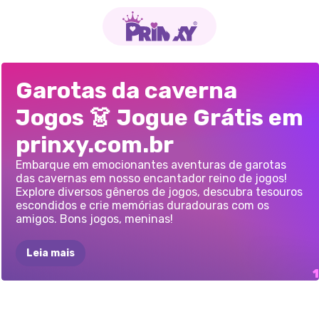
JOGO
DE
VESTIR
Garotas da caverna
MENINAS
DA
Jogos 👗 Jogue Grátis em
CAVERNA
prinxy.com.br
Embarque em emocionantes aventuras de garotas
das cavernas em nosso encantador reino de jogos!
Explore diversos gêneros de jogos, descubra tesouros
escondidos e crie memórias duradouras com os
amigos. Bons jogos, meninas!
Leia mais