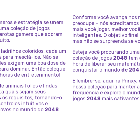
Conforme você avança nos nív
meros e estratégia se unem
preocupe – nós acreditamos e
 uma coleção de jogos
mais você jogar, melhor voc
 garotas gamers que adoram
inteligentes. O objetivo fina
uito.
mas não se surpreenda se vo
ladrilhos coloridos, cada um
Esteja você procurando uma 
 para mesclá-los. Não se
coleção de jogos
2048
tem a
eles exigem uma boa dose de
hora de liberar seu matemáti
para dominar. Então coloque
conquistar o mundo
de 204
 horas de entretenimento!
E lembre-se, aqui na Prinxy
e animais fofos e lindas
nossa coleção para manter a
ta quais sejam seus
frequência e explore o mund
 os requisitos, tornando-o
jogos
2048
mais cativantes 
ontroles intuitivos e
 novos no mundo de
2048