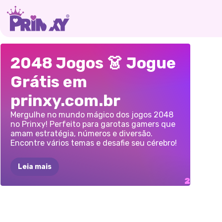
COBRA
2048
BLOCK
BLAST
2048 Jogos 👗 Jogue
2048
Grátis em
prinxy.com.br
Mergulhe no mundo mágico dos jogos 2048
no Prinxy! Perfeito para garotas gamers que
amam estratégia, números e diversão.
Encontre vários temas e desafie seu cérebro!
Leia mais