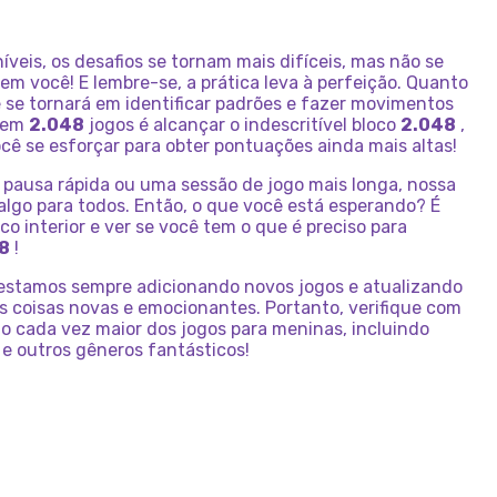
eis, os desafios se tornam mais difíceis, mas não se
m você! E lembre-se, a prática leva à perfeição. Quanto
ê se tornará em identificar padrões e fazer movimentos
l em
2.048
jogos é alcançar o indescritível bloco
2.048
,
cê se esforçar para obter pontuações ainda mais altas!
pausa rápida ou uma sessão de jogo mais longa, nossa
lgo para todos. Então, o que você está esperando? É
co interior e ver se você tem o que é preciso para
8
!
, estamos sempre adicionando novos jogos e atualizando
s coisas novas e emocionantes. Portanto, verifique com
o cada vez maior dos jogos para meninas, incluindo
e outros gêneros fantásticos!