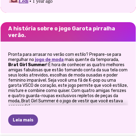
A história sobre o jogo Garota pirralha
verão.
Pronta para arrasar no verão com estilo? Prepare-se para
mergulhar no
jogo de moda
mais quente da temporada,
Brat Girl Summer
! É hora de conhecer as quatro melhores
amigas fabulosas que estão tomando conta da sua tela com
seus looks atrevidos, escolhas de moda ousadas e poder
feminino imparável. Seja você uma fã de K-pop ou uma
garota VSCO de coração, este jogo permite que você estilize,
misture e combine como quiser. Com quatro amigas ferozes
e quatro guarda-roupas exclusivos repletos de peças da
moda, Brat Girl Summer é o jogo de vestir que você estava
esperando!
Como jogar Brat Girl Summer?
Leia mais
Conheça o esquadrão de garotas pirralhas: quatro
amigas, quatro estilos ferozes!