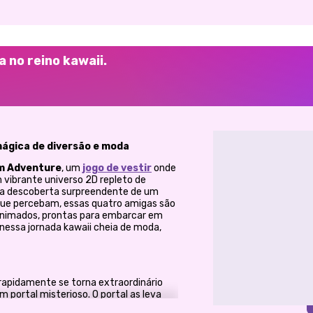
a no reino kawaii.
ágica de diversão e moda
m Adventure
, um
jogo de vestir
onde
 vibrante universo 2D repleto de
ma descoberta surpreendente de um
 que percebam, essas quatro amigas são
nimados, prontas para embarcar em
nessa jornada kawaii cheia de moda,
apidamente se torna extraordinário
portal misterioso. O portal as leva
 tons pastéis, céus brilhantes e