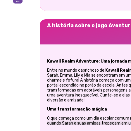
A história sobre o jogo Aventur
Kawaii Realm Adventure: Uma jornada m
Entre no mundo caprichoso de
Kawaii Real
Sarah, Emma, Lily e Mia se encontram em um
charme e fofura! A história começa com u
portal escondido no porão da escola. Antes
transformadas em adoráveis personagens a
uma aventura inesquecível. Junte-se a elas 
diversão e amizade!
Uma transformação mágica
O que começa como um dia escolar comum r
quando Sarah e suas amigas tropeçam em um 
para o encantador Reino Kawaii, uma terra de